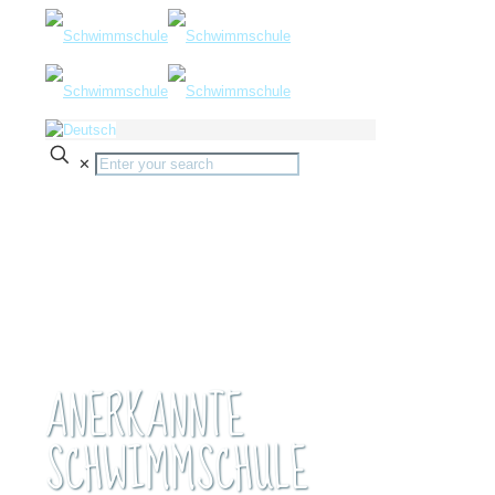
✕
ANERKANNTE
SCHWIMMSCHULE