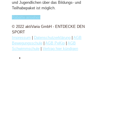
und Jugendlichen über das Bildungs- und
Teilhabepaket ist möglich.
Rabatte ansehen
© 2022 aktiVaria GmbH - ENTDECKE DEN
SPORT
Impressum
|
Datenschutzerklärung
|
AGB
Bewegungsschule
|
AGB PeKip
|
AGB
Schwimmschule
|
Vertrag hier kündigen