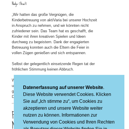
Nadja (Braut)
„Wir hatten das große Vergnügen, die
Kinderbetreuung von aktiVaria bei unserer Hochzeit
in Anspruch zu nehmen, und wir könnten nicht
zufriedener sein. Das Team hat es geschafft, die
Kinder mit ihren kreativen Spielen und Ideen
durchweg zu begeistern. Dank der engagierten
Betreuung konnten auch die Eltern die Feier in
vollen Zügen genießen und sich entspannen.
Selbst der gelegentlich einsetzende Regen tat der
fröhlichen Stimmung keinen Abbruch.
Wir können das Team von aktiVaria
uneingeschränkt empfehlen und würden sie für
Datenerfassung auf unserer Website
.
größere Feiern jederzeit wieder buchen. Herzlichen
Diese Website verwendet Cookies. Klicken
Dank für den großartigen Service!"
Sie auf „Ich stimme zu“, um Cookies zu
akzeptieren und unsere Website weiter
Folge uns auf unseren Social-
nutzen zu können. Informationen zur
Media-Kanälen.
Verwendung von Cookies und Ihren Rechten
als Benutzer dieser Website finden Sie in