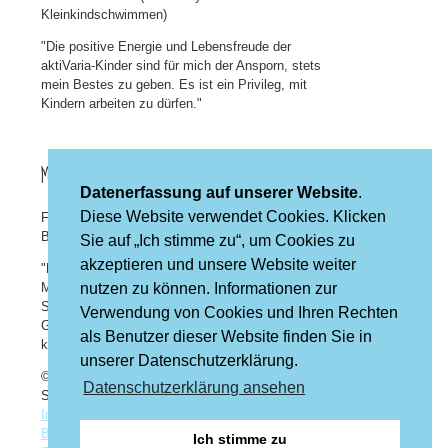
Kleinkindschwimmen)
"Die positive Energie und Lebensfreude der
aktiVaria-Kinder sind für mich der Ansporn, stets
mein Bestes zu geben. Es ist ein Privileg, mit
Kindern arbeiten zu dürfen."
MARCEL BEINDORF
Datenerfassung auf unserer Website
.
Diese Website verwendet Cookies. Klicken
Freelancer / Kurs- & Unterrichtsleiter
Bewegungsschule/ Schwimmschule
Sie auf „Ich stimme zu“, um Cookies zu
akzeptieren und unsere Website weiter
"Durch Bewegung entdecken Kinder die Welt.
Mir ist es wichtig mein Wissen im Sport- und
nutzen zu können. Informationen zur
Schwimmunterricht weiterzugeben und somit den
Verwendung von Cookies und Ihren Rechten
Grundstein für ein Leben voller Gesundheit und
als Benutzer dieser Website finden Sie in
körperlicher Aktivität zu legen."
unserer Datenschutzerklärung.
© 2022 aktiVaria GmbH - ENTDECKE DEN
Datenschutzerklärung ansehen
SPORT
Impressum
|
Datenschutzerklärung
|
AGB
Bewegungsschule
|
AGB PeKip
|
AGB
Ich stimme zu